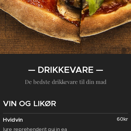
— DRIKKEVARE —
De bedste drikkevare til din mad
VIN OG LIKØR
60kr
Hvidvin
Iure reprehenderit qui in ea