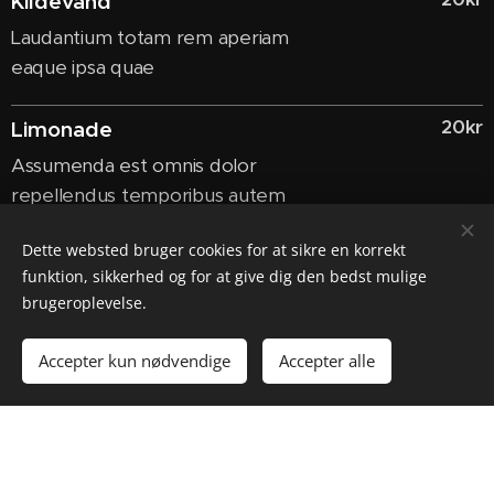
Kildevand
Laudantium totam rem aperiam
eaque ipsa quae
20kr
Limonade
Assumenda est omnis dolor
repellendus temporibus autem
Dette websted bruger cookies for at sikre en korrekt
60kr
Iste
funktion, sikkerhed og for at give dig den bedst mulige
Est qui dolorem ipsum quia dolor sit
brugeroplevelse.
amet
Accepter kun nødvendige
Accepter alle
KAFFE